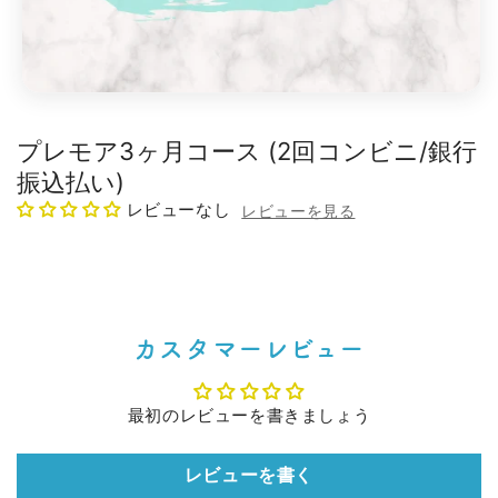
モ
ー
ダ
プレモア3ヶ月コース (2回コンビニ/銀行
ル
振込払い)
で
メ
レビューなし
デ
ィ
ア
(1)
を
開
く
カスタマーレビュー
最初のレビューを書きましょう
レビューを書く