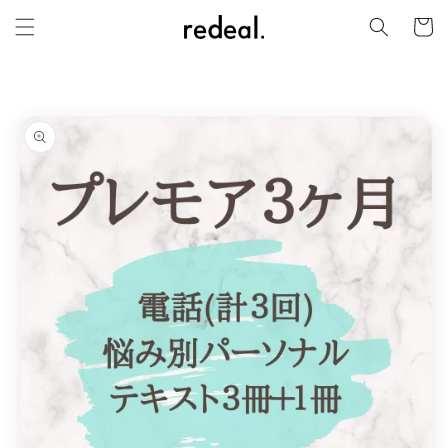
カ
コンテ
ンツに
ー
進む
ト
商品情
報にス
キップ